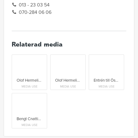
013 - 23 03 54
070-284 06 06
Relaterad media
Olof Hermelin, museichef på Östergötlands museum.
Olof Hermelin, museichef på Östergötlands museum.
Entrén till Östergötlands museum, med spegeldammen i förgrunden.
MEDIA USE
MEDIA USE
MEDIA USE
Bengt Cnattingius i sitt arbetsrum på Östergötlands museum 1945.
MEDIA USE