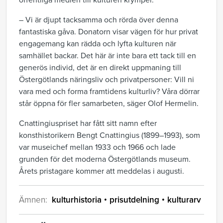
offentliga medlen till kulturen krymper.
– Vi är djupt tacksamma och rörda över denna
fantastiska gåva. Donatorn visar vägen för hur privat
engagemang kan rädda och lyfta kulturen när
samhället backar. Det här är inte bara ett tack till en
generös individ, det är en direkt uppmaning till
Östergötlands näringsliv och privatpersoner: Vill ni
vara med och forma framtidens kulturliv? Våra dörrar
står öppna för fler samarbeten, säger Olof Hermelin.
Cnattingiuspriset har fått sitt namn efter
konsthistorikern Bengt Cnattingius (1899–1993), som
var museichef mellan 1933 och 1966 och lade
grunden för det moderna Östergötlands museum.
Årets pristagare kommer att meddelas i augusti.
Ämnen:
kulturhistoria
prisutdelning
kulturarv