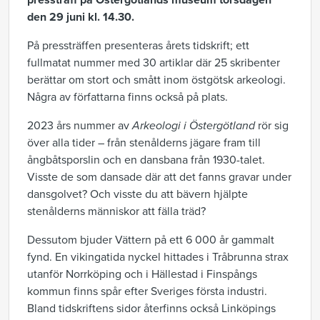
pressträff på Östergötlands museum torsdagen
den 29 juni kl. 14.30.
På pressträffen presenteras årets tidskrift; ett
fullmatat nummer med 30 artiklar där 25 skribenter
berättar om stort och smått inom östgötsk arkeologi.
Några av författarna finns också på plats.
2023 års nummer av
Arkeologi i Östergötland
rör sig
över alla tider – från stenålderns jägare fram till
ångbåtsporslin och en dansbana från 1930-talet.
Visste de som dansade där att det fanns gravar under
dansgolvet? Och visste du att bävern hjälpte
stenålderns människor att fälla träd?
Dessutom bjuder Vättern på ett 6 000 år gammalt
fynd. En vikingatida nyckel hittades i Tråbrunna strax
utanför Norrköping och i Hällestad i Finspångs
kommun finns spår efter Sveriges första industri.
Bland tidskriftens sidor återfinns också Linköpings