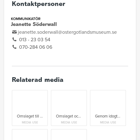
Kontaktpersoner
KOMMUNIKATÖR
Jeanette Söderwall
jeanette.soderwall@ostergotlandsmuseum.se
013 - 23 03 54
070-284 06 06
Relaterad media
Omslaget till 2023 års nummer av tidskriften Arkeologi i Östergötland.
Omslaget och ett axplock av innehållet i 2023 års nummer av Arkeologi i Östergötland.
Genom idogt letande i arkiven har ny information om Norrköpings bödlar kommit fram.
MEDIA USE
MEDIA USE
MEDIA USE