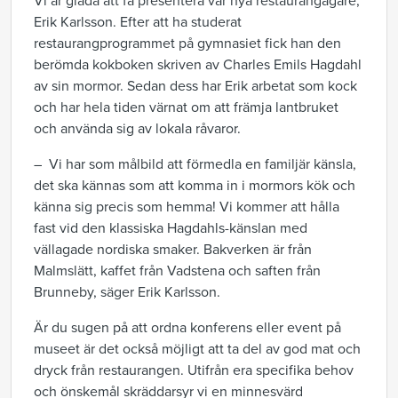
Vi är glada att få presentera vår nya restaurangägare,
Erik Karlsson. Efter att ha studerat
restaurangprogrammet på gymnasiet fick han den
berömda kokboken skriven av Charles Emils Hagdahl
av sin mormor. Sedan dess har Erik arbetat som kock
och har hela tiden värnat om att främja lantbruket
och använda sig av lokala råvaror.
– Vi har som målbild att förmedla en familjär känsla,
det ska kännas som att komma in i mormors kök och
känna sig precis som hemma! Vi kommer att hålla
fast vid den klassiska Hagdahls-känslan med
vällagade nordiska smaker. Bakverken är från
Malmslätt, kaffet från Vadstena och saften från
Brunneby, säger Erik Karlsson.
Är du sugen på att ordna konferens eller event på
museet är det också möjligt att ta del av god mat och
dryck från restaurangen. Utifrån era specifika behov
och önskemål skräddarsyr vi en minnesvärd