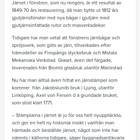
Järnet i fönstren, som nu rengörs, är ett resultat av
1849-70 års restaurering, då man bytte ut 1812 års
gjutjärnsfönster mot nya bågar i gjutjärn med
gjutjärnsinfattade rutor och masverksdekor.
Tidigare har man vetat att fönstrens järnbågar och
spröjsverk, som göts av järn, tillverkades efter
trämodeller av Finspångs styckebruk och Motala
Mekaniska Verkstad. Glaset, även det färgade,
levererades från Bromö glasbruk utanför Mariestad.
Nu har man alltså även hittat en järnstämpel som
kommer från Jakobslunds bruk i Ljung, utanför
Linköping, Axel von Fersen d ä grundade bruket,
som stod klart 1771.
– Stämplarna i järnet är ju för oss helt nyupptäckta,
och ger en helt ny historisk insikt i varifrån man
hämtade och beställde järnet, något som inte har
nämnts i källorna tidigare, säger byggnadsantikvarie