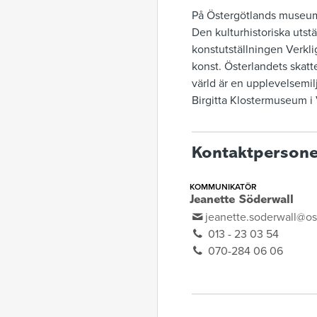
På Östergötlands museum i
Den kulturhistoriska utstä
konstutställningen Verkli
konst. Österlandets skatt
värld är en upplevelsemil
Birgitta Klostermuseum i
Kontaktpersone
KOMMUNIKATÖR
Jeanette Söderwall
jeanette.soderwall@o
013 - 23 03 54
070-284 06 06