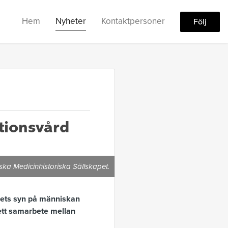
Hem
Nyheter
Kontaktpersoner
Följ
utionsvård
ska Medicinhistoriska Sällskapet.
llets syn på människan
tt samarbete mellan