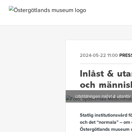
2024-05-22 11:00
PRES
Inlåst & uta
och männis
Utställningen Inlåst & utanf
Statlig institutionsvård
och det “normala” –
om d
Östergötlands museum o