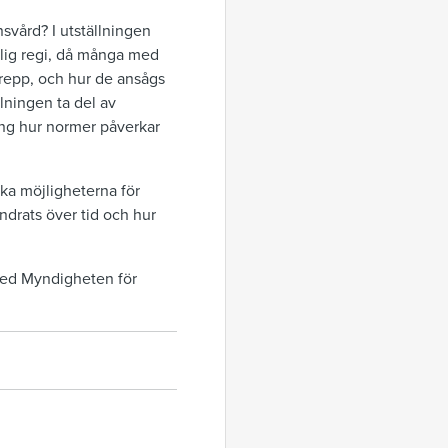
vård? I utställningen
tlig regi, då många med
repp, och hur de ansågs
lningen ta del av
ring hur normer påverkar
rka möjligheterna för
drats över tid och hur
med Myndigheten för