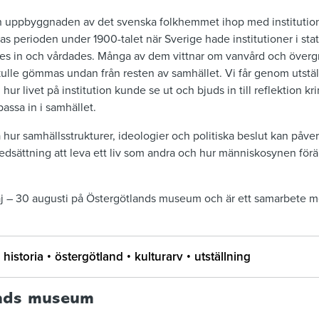
h uppbyggnaden av det svenska folkhemmet ihop med institutions
s perioden under 1900-talet när Sverige hade institutioner i sta
tes in och vårdades. Många av dem vittnar om vanvård och överg
ulle gömmas undan från resten av samhället. Vi får genom utstäl
hur livet på institution kunde se ut och bjuds in till reflektion k
assa in i samhället.
å hur samhällsstrukturer, ideologier och politiska beslut kan påve
dsättning att leva ett liv som andra och hur människosynen förän
aj
–
30 augusti på Östergötlands museum och
är ett samarbete 
historia
östergötland
kulturarv
utställning
nds museum