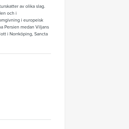
rskatter av olika slag.
den och i
 omgivning i europeisk
rna Persien medan Viljans
lott i Norrköping, Sancta