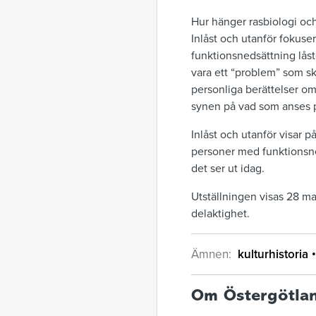
Hur hänger rasbiologi oc
Inlåst och utanför
fokusera
funktionsnedsättning lås
vara ett “problem” som sk
personliga berättelser om 
synen på vad som anses p
Inlåst och utanför
visar p
personer med funktionsne
det ser ut idag.
Utställningen visas 28 m
delaktighet.
Ämnen:
kulturhistoria
Om Östergötla