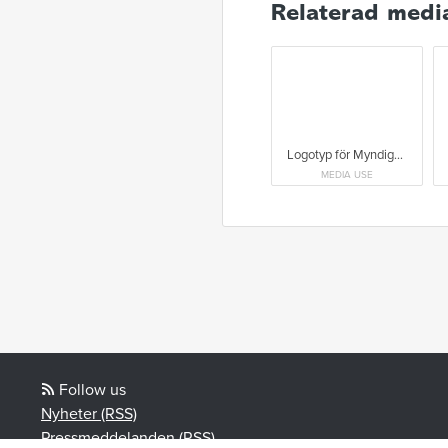
Relaterad medi
Logotyp för Myndigheten för delaktighet.
MEDIA USE
Follow us
Nyheter (RSS)
Pressmeddelanden (RSS)