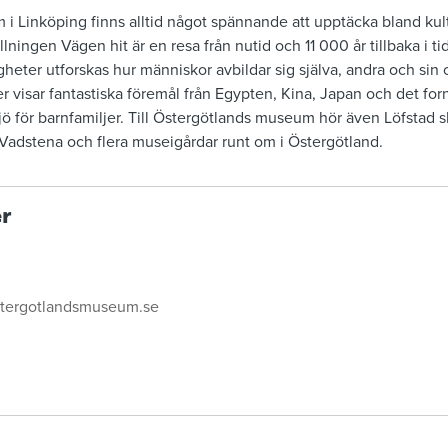
 Linköping finns alltid något spännande att upptäcka bland kultu
llningen Vägen hit är en resa från nutid och 11 000 år tillbaka i ti
gheter utforskas hur människor avbildar sig själva, andra och sin
er visar fantastiska föremål från Egypten, Kina, Japan och det fo
jö för barnfamiljer. Till Östergötlands museum hör även Löfstad s
 Vadstena och flera museigårdar runt om i Östergötland.
r
stergotlandsmuseum.se