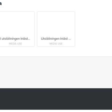
a
I utställningen Inlåst och utanför fokuseras perioden under 1900-talet när Sverige hade institutioner i statlig regi
Utställningen Inlåst och utanför handlar om den statliga institutionsvård för funktionsnedsatta som bedrevs en lång period under 1900-talet.
MEDIA USE
MEDIA USE