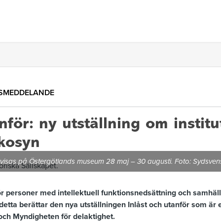
SMEDDELANDE
nför: ny utställning om instit
kosyn
ör visas på Östergötlands museum 28 maj – 30 augusti. Foto: Sydsven
 för personer med intellektuell funktionsnedsättning och samhä
etta berättar den nya utställningen
Inlåst och utanför
som är e
ch Myndigheten för delaktighet.