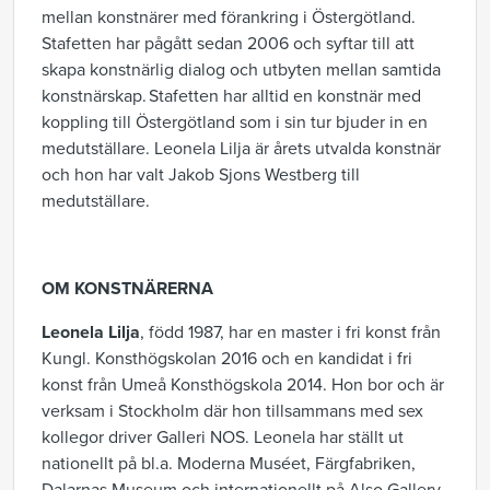
mellan konstnärer med förankring i Östergötland.
Stafetten har pågått sedan 2006 och syftar till att
skapa konstnärlig dialog och utbyten mellan samtida
konstnärskap. Stafetten har alltid en konstnär med
koppling till Östergötland som i sin tur bjuder in en
medutställare.
Leonela
Lilja är årets utvalda konstnär
och
hon
har valt Ja
k
ob
Sjons
Westberg
till
medu
t
ställ
are
.
OM KONSTNÄRERNA
Leonela Lilja
,
född 1987
,
har en master i fri konst från
Kungl. Konsthögskolan 2016 och en kandidat i fri
konst från Umeå Konsthögskola 2014. Hon bor och är
verksam i Stockholm där hon tillsammans med sex
kollegor driver Galleri NOS. Leonela har ställt ut
nationellt på bl.a. Moderna Muséet, Färgfabriken,