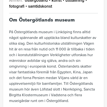
Ämnen:
östergötland
konst
utställning
fotografi
samtidskonst
Om Östergötlands museum
På Östergötlands museum i Linköping finns alltid
något spännande att upptäcka bland kulturskatter av
olika slag. Den kulturhistoriska utställningen Vägen
hit är en resa från nutid och 11 000 år tillbaka i tiden
och i konstutställningen Verkligheter utforskas hur
människor avbildar sig själva, andra och sin
omgivning i europeisk konst. Österlandets skatter
visar fantastiska föremål från Egypten, Kina, Japan
och det forna Persien medan Viljans värld är en
upplevelsemiljö för barnfamiljer. Till Östergötlands
museum hör även Löfstad slott i Norrköping, Sancta
Birgitta Klostermuseum i Vadstena och flera
museigårdar runt om i Östergötland.