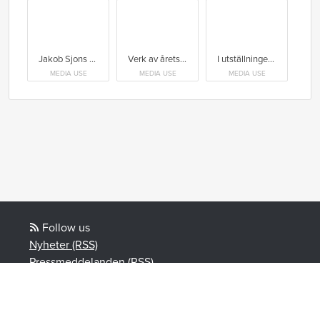
Jakob Sjons Westberg jobbar materialorienterat och intuitivt med skulptur, måleri och teckning.
Verk av årets Stafetten-konstnär Leonela Lilja.
I utställningen Avtryck utforskas teman såsom tillgörighet och kroppslig förgänglighet.
MEDIA USE
MEDIA USE
MEDIA USE
Follow us
Nyheter (RSS)
Pressmeddelanden (RSS)
Bloggposter (RSS)
Powered by Notified