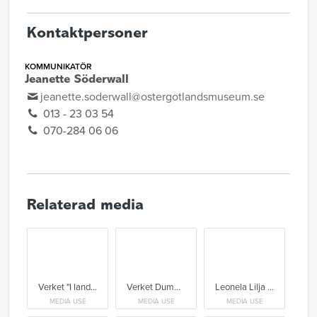
Kontaktpersoner
KOMMUNIKATÖR
Jeanette Söderwall
jeanette.soderwall@ostergotlandsmuseum.se
013 - 23 03 54
070-284 06 06
Relaterad media
Verket "I landet av Furu" från 2023 av årets Stafetten-konstnär Leonela Lilja.
Verket Dummy nr.21 (flexion shuffle) från 2020 av Jakob Sjons Westberg.
Leonela Lilja arbetar intuitivt när hon sammanfogar tillsynes disparata objekt och fragment till installationer där sakerna tillsammans bildar ett nytt narrativ. I sin praktik behandlar hon mellanförskap och tillhörighet genom erfarenheten av att vara adopterad.
MEDIA USE
MEDIA USE
MEDIA USE