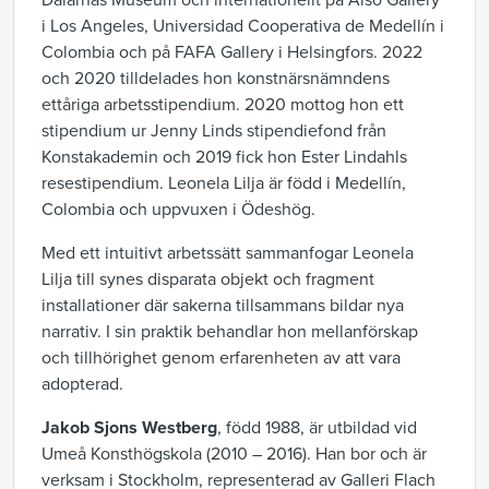
Dalarnas Museum och internationellt på Also Gallery
i Los Angeles, Universidad Cooperativa de Medellín i
Colombia och på FAFA Gallery i Helsingfors. 2022
och 2020 tilldelades hon konstnärsnämndens
ettåriga arbetsstipendium. 2020 mottog hon ett
stipendium ur Jenny Linds stipendiefond från
Konstakademin och 2019 fick hon Ester Lindahls
resestipendium. Leonela Lilja är född i Medellín,
Colombia och uppvuxen i Ödeshög.
Med ett intuitivt arbetssätt sammanfogar Leonela
Lilja till synes disparata objekt och fragment
installationer där sakerna tillsammans bildar nya
narrativ. I sin praktik behandlar hon mellanförskap
och tillhörighet genom erfarenheten av att vara
adopterad.
Jakob Sjons Westberg
, född 1988, är utbildad vid
Umeå Konsthögskola (2010 – 2016). Han bor och är
verksam i Stockholm, representerad av Galleri Flach