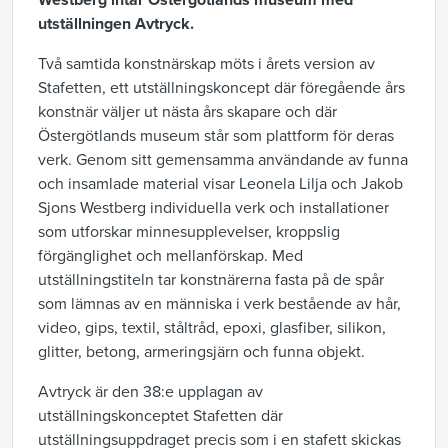
Westberg intar Östergötlands museum med
utställningen Avtryck.
Två samtida
konstnärskap
möts i årets version av
Stafetten,
ett utställningskoncept
där föregående års
konstnär väljer ut nästa
års skapare
och där
Östergötlands museum står som plattform för deras
verk
.
Genom sitt gemensamma användande av funna
och insamlade material visar
Leonela
Lilja och Ja
k
ob
Sjons
Westberg individuella verk och installationer
som utforskar minnesupplevelser, kroppslig
förgänglighet och
mellanförskap
.
Med
utställningstiteln tar konstnärerna fasta på de spår
som lämnas av en människa
i
verk bestående av hår,
video, gips, textil, ståltråd, epoxi, glasfiber, silikon,
glitter, betong, armeringsjärn och funna objekt
.
Avtryck är den 38:e upplagan av
utställningskonceptet Stafetten där
utställningsuppdraget precis som i en stafett skickas