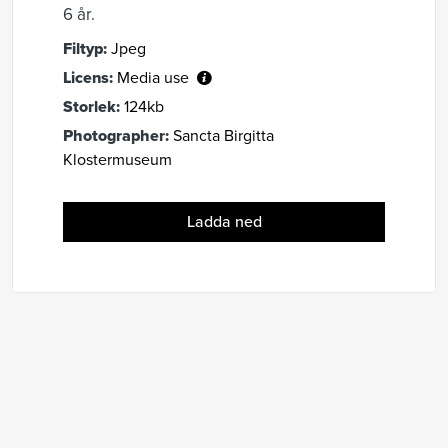
6 år.
Filtyp:
Jpeg
Licens:
Media use
Storlek:
124kb
Photographer:
Sancta Birgitta
Klostermuseum
Ladda ned