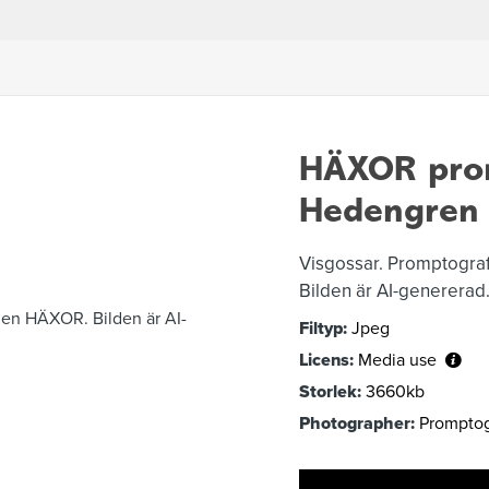
HÄXOR pro
Hedengren 
Visgossar. Promptogra
Bilden är AI-genererad
Filtyp:
Jpeg
Licens:
Media use
Storlek:
3660kb
Photographer:
Promptog