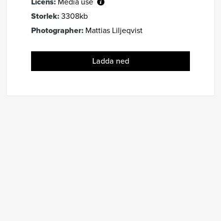
Licens:
Media use
Storlek:
3308kb
Photographer:
Mattias Liljeqvist
Ladda ned