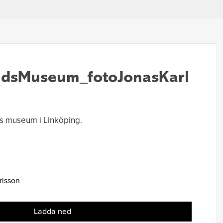
ndsMuseum_fotoJonasKarl
ds museum i Linköping.
rlsson
Ladda ned